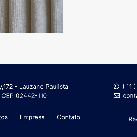
,172 - Lauzane Paulista
( 11
/ CEP 02442-110
cont
tos
Empresa
Contato
Re